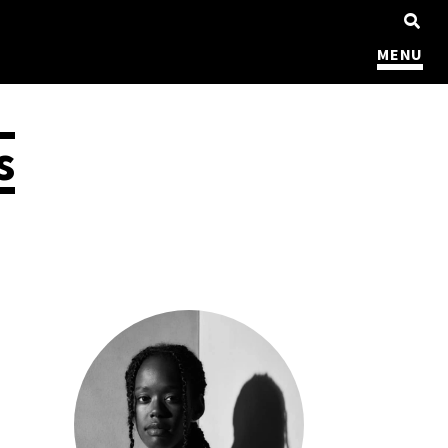
MENU
s