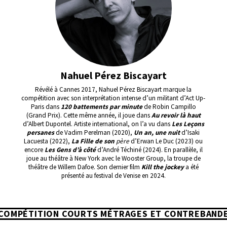
Nahuel Pérez Biscayart
Révélé à Cannes 2017, Nahuel Pérez Biscayart marque la
compétition avec son interprétation intense d’un militant d’Act Up-
Paris dans
120 battements par minute
de Robin Campillo
(Grand Prix). Cette même année, il joue dans
Au revoir là haut
d’Albert Dupontel. Artiste international, on l’a vu dans
Les Leçons
persanes
de Vadim Perelman (2020),
Un an, une nuit
d’Isaki
Lacuesta (2022),
La Fille de son
père
d’Erwan Le Duc (2023) ou
encore
Les Gens d’à côté
d’André Téchiné (2024). En parallèle, il
joue au théâtre à New York avec le Wooster Group, la troupe de
théâtre de Willem Dafoe. Son dernier film
Kill the jockey
a été
présenté au festival de Venise en 2024.
COMPÉTITION COURTS MÉTRAGES ET CONTREBAND